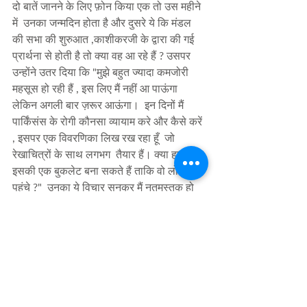
दो बातें जानने के लिए फ़ोन किया एक तो उस महीने 
में  उनका जन्मदिन होता है और दुसरे ये कि मंडल 
की सभा की शुरुआत ,काशीकरजी के द्वारा की गई  
प्रार्थना से होती है तो क्या वह आ रहे हैं ? उसपर 
उन्होंने उतर दिया कि "मुझे बहुत ज्यादा कमजोरी 
महसूस हो रही हैं , इस लिए मैं नहीं आ पाऊंगा 
लेकिन अगली बार ज़रूर आऊंगा।  इन दिनों मैं 
पार्किंसंस के रोगी कौनसा व्यायाम करे और कैसे करें 
, इसपर एक विवरणिका लिख रख रहा हूँ  जो  
रेखाचित्रों के साथ लगभग  तैयार हैं। क्या हम 
इसकी एक बुकलेट बना सकते हैं ताकि वो लोगों तक 
पहुंचे ?"  उनका ये विचार सुनकर मैं नतमस्तक हो 
गयी। सिर्फ इतना ही कह पायी " काशीकर सर 
,आपको हैट्स ऑफ !"  उनका काम पूरा होते ही हम 
बुकलेट ज़रूर बनाएंगे और लोगों में वितरण करेंगे। 
पर सर की ओर से मैं लोगों से अनुरोध करूंगी कि 
हमारे आसपास जो उत्साही व्यक्ति हैं वो हमें एक 
सकारत्मक ऊर्जा से भर रहे होते हैं और उनके कारण 
ही हमारे जीवन में कई भावुक क्षण आते हैं।  